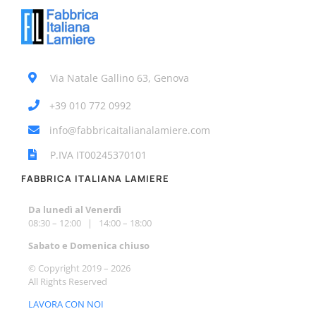
Via Natale Gallino 63, Genova
+39 010 772 0992
info@fabbricaitalianalamiere.com
P.IVA IT00245370101
FABBRICA ITALIANA LAMIERE
Da lunedì al Venerdì
08:30 – 12:00 | 14:00 – 18:00
Sabato e Do
menica chiuso
© Copyright 2019 –
2026
All Rights Reserved
LAVORA CON NOI