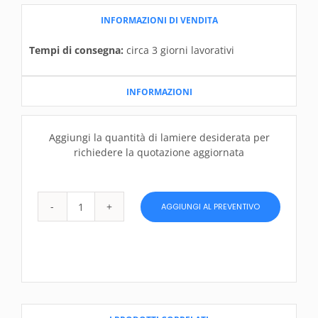
INFORMAZIONI DI VENDITA
Tempi di consegna:
circa 3 giorni lavorativi
INFORMAZIONI
Aggiungi la quantità di lamiere desiderata per
richiedere la quotazione aggiornata
AGGIUNGI AL PREVENTIVO
Lamiera
di
acciaio
30
x
2000
x