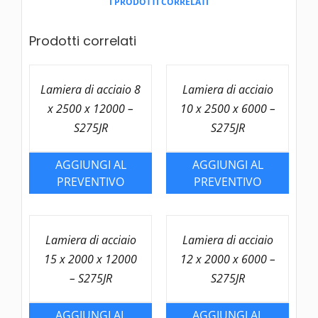
I PRODOTTI CORRELATI
6000
-
Prodotti correlati
S235JR
quantità
Lamiera di acciaio 8
Lamiera di acciaio
x 2500 x 12000 –
10 x 2500 x 6000 –
S275JR
S275JR
AGGIUNGI AL
AGGIUNGI AL
PREVENTIVO
PREVENTIVO
Lamiera di acciaio
Lamiera di acciaio
15 x 2000 x 12000
12 x 2000 x 6000 –
– S275JR
S275JR
AGGIUNGI AL
AGGIUNGI AL