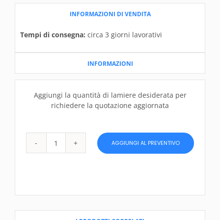
INFORMAZIONI DI VENDITA
Tempi di consegna:
circa 3 giorni lavorativi
INFORMAZIONI
Aggiungi la quantità di lamiere desiderata per
richiedere la quotazione aggiornata
AGGIUNGI AL PREVENTIVO
Lamiera
di
acciaio
8
x
2000
x