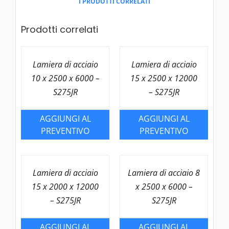
I PRODOTTI CORRELATI
12000
-
Prodotti correlati
S275JR
quantità
Lamiera di acciaio
Lamiera di acciaio
10 x 2500 x 6000 –
15 x 2500 x 12000
S275JR
– S275JR
AGGIUNGI AL
AGGIUNGI AL
PREVENTIVO
PREVENTIVO
Lamiera di acciaio
Lamiera di acciaio 8
15 x 2000 x 12000
x 2500 x 6000 –
– S275JR
S275JR
AGGIUNGI AL
AGGIUNGI AL