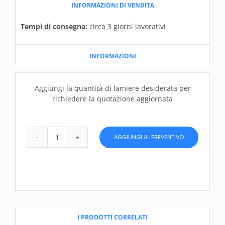
INFORMAZIONI DI VENDITA
Tempi di consegna:
circa 3 giorni lavorativi
INFORMAZIONI
Aggiungi la quantità di lamiere desiderata per
richiedere la quotazione aggiornata
AGGIUNGI AL PREVENTIVO
Lamiera
di
acciaio
8
x
2450
x
I PRODOTTI CORRELATI