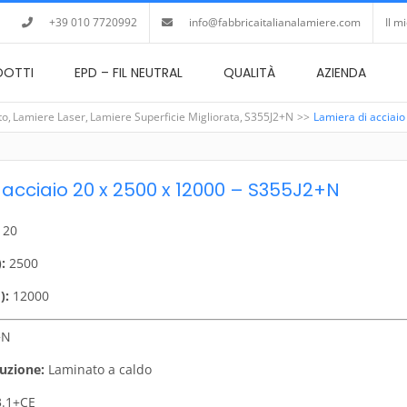
+39 010 7720992
info@fabbricaitalianalamiere.com
Il m
DOTTI
EPD – FIL NEUTRAL
QUALITÀ
AZIENDA
to
Lamiere Laser
Lamiere Superficie Migliorata
S355J2+N
Lamiera di acciai
 acciaio 20 x 2500 x 12000 – S355J2+N
20
:
2500
):
12000
+N
uzione:
Laminato a caldo
.1+CE