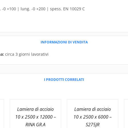
 -0 +100 | lung. -0 +200 | spess. EN 10029 C
INFORMAZIONI DI VENDITA
a:
circa 3 giorni lavorativi
I PRODOTTI CORRELATI
Lamiera di acciaio
Lamiera di acciaio
10 x 2500 x 12000 –
10 x 2500 x 6000 –
RINA GR.A
S275JR