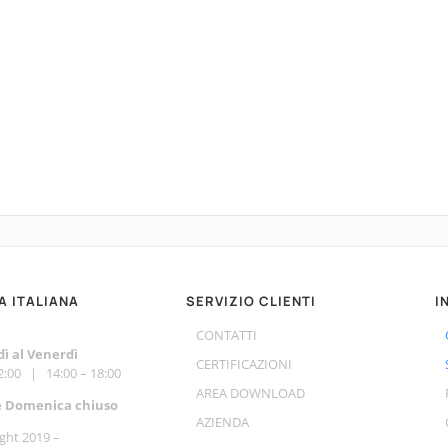
A ITALIANA
SERVIZIO CLIENTI
I
CONTATTI
ì al Venerdì
CERTIFICAZIONI
12:00 | 14:00 – 18:00
AREA DOWNLOAD
e Do
menica chiuso
AZIENDA
ght 2019 –