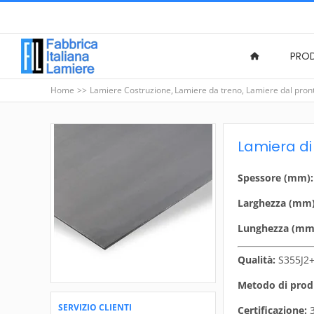
Salta
al
contenuto
PRO
Home
Lamiere Costruzione
Lamiere da treno
Lamiere dal pron
Lamiera di
Spessore (mm):
Larghezza (mm)
Lunghezza (mm
Qualità:
S355J2
Metodo di prod
SERVIZIO CLIENTI
Certificazione:
3