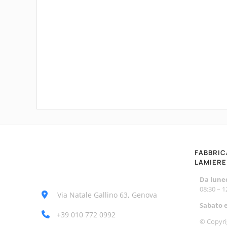
FABBRIC
LAMIERE
Da luned
08:30 – 
Via Natale Gallino 63, Genova
Sabato 
+39 010 772 0992
© Copyri