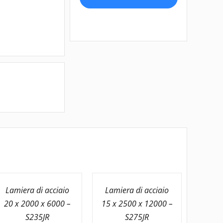
20
x
2500
x
12000
-
S355J2+N
quantità
Lamiera di acciaio
Lamiera di acciaio
20 x 2000 x 6000 –
15 x 2500 x 12000 –
S235JR
S275JR