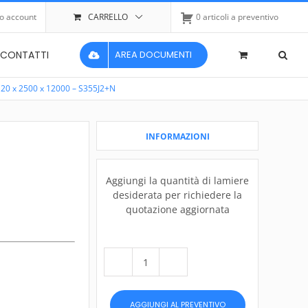
io account
CARRELLO
0 articoli a preventivo
CONTATTI
AREA DOCUMENTI
o 20 x 2500 x 12000 – S355J2+N
INFORMAZIONI
Aggiungi la quantità di lamiere
desiderata per richiedere la
quotazione aggiornata
Lamiera
di
acciaio
AGGIUNGI AL PREVENTIVO